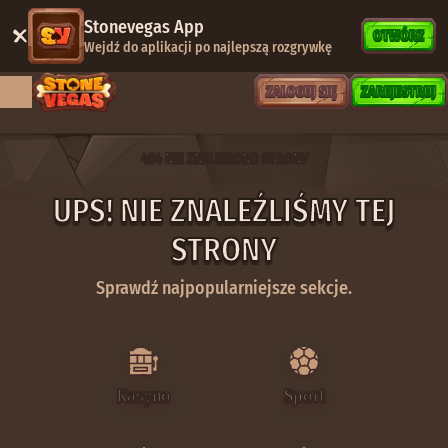
Stonevegas App
OTWÓRZ
Wejdź do aplikacji po najlepszą rozgrywkę
ZALOGUJ SIĘ
ZAREJESTRUJ
404 NIE ZNALEZIONO STRONY
UPS! NIE ZNALEŹLIŚMY TEJ
STRONY
Sprawdź najpopularniejsze sekcje.
Kasyno
Sport