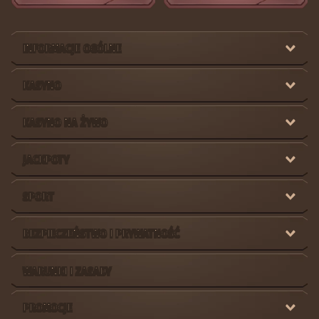
INFORMACJE OGÓLNE
KASYNO
KASYNO NA ŻYWO
JACKPOTY
SPORT
BEZPIECZEŃSTWO I PRYWATNOŚĆ
WARUNKI I ZASADY
PROMOCJE