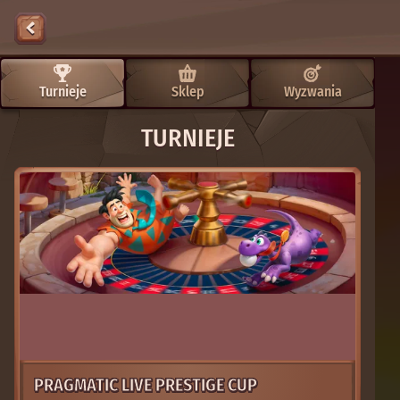
Turnieje
Sklep
Wyzwania
TURNIEJE
KASYNO
PRAGMATIC LIVE PRESTIGE CUP