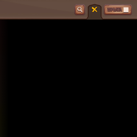
WPŁATA