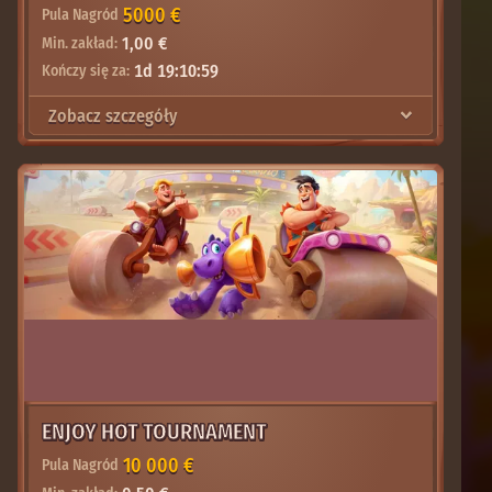
5000 €
Pula Nagród
1,00 €
Min. zakład:
1d 19:10:59
Kończy się za:
Zobacz szczegóły
KASYNO
ENJOY HOT TOURNAMENT
10 000 €
Pula Nagród