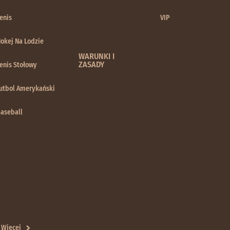
enis
VIP
okej Na Lodzie
WARUNKI I
ZASADY
enis Stołowy
utbol Amerykański
aseball
Więcej