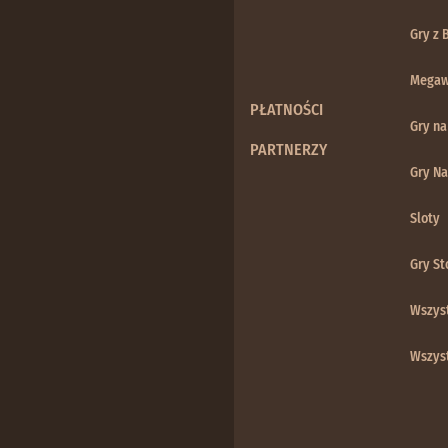
Gry z
Megaw
PŁATNOŚCI
Gry na
PARTNERZY
Gry N
Sloty
Gry St
Wszyst
Wszyst