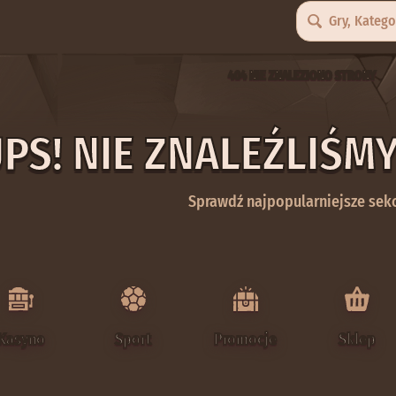
Gry, Katego
404 NIE ZNALEZIONO STRONY
PS! NIE ZNALEŹLIŚMY
Sprawdź najpopularniejsze sekc
Kasyno
Sport
Promocje
Sklep