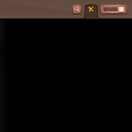
WPŁATA