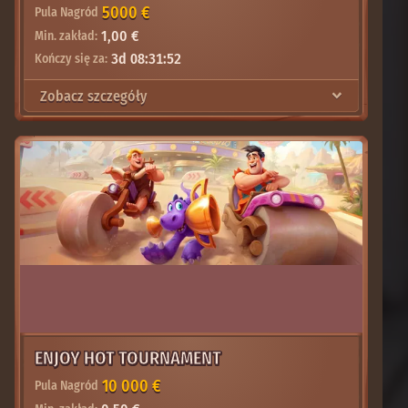
5000 €
Pula Nagród
1,00 €
Min. zakład:
3d 08:31:52
Kończy się za:
Zobacz szczegóły
KASYNO
ENJOY HOT TOURNAMENT
10 000 €
Pula Nagród