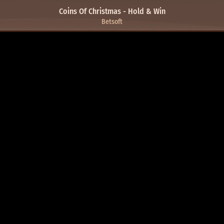
Coins Of Christmas - Hold & Win
Betsoft