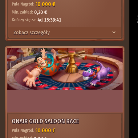
10 000 €
Pula Nagród:
0,20 €
Min. zakład:
4d 15:39:41
Kończy się za:
Zobacz szczegóły
KASYNO
ONAIR GOLD SALOON RACE
10 000 €
Pula Nagród: