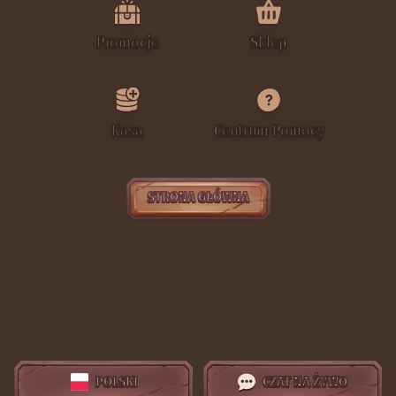
Promocje
Sklep
Kasa
Centrum Pomocy
STRONA GŁÓWNA
POLSKI
CZAT NA ŻYWO