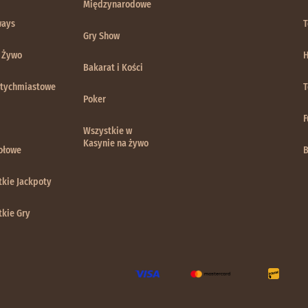
Międzynarodowe
ays
T
Gry Show
 Żywo
H
Bakarat i Kości
atychmiastowe
T
Poker
F
Wszystkie w
Kasynie na żywo
ołowe
B
kie Jackpoty
kie Gry