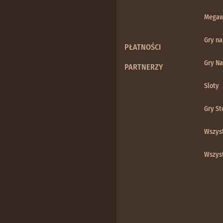
Megaw
Gry na
PŁATNOŚCI
Gry N
PARTNERZY
Sloty
Gry St
Wszyst
Wszyst