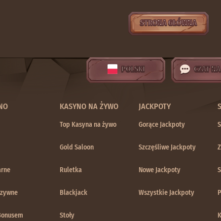
STRONA GŁÓWNA
POLSKI
CZAT N
NO
KASYNO NA ŻYWO
JACKPOTY
Top Kasyna na żywo
Gorące Jackpoty
S
Gold Saloon
Szczęśliwe Jackpoty
Z
arne
Ruletka
Nowe Jackpoty
S
uzywne
Blackjack
Wszystkie Jackpoty
P
 Bonusem
Stoły
K