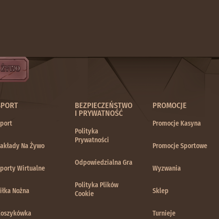
A ŻYWO
SPORT
BEZPIECZEŃSTWO
PROMOCJE
I PRYWATNOŚĆ
port
Promocje Kasyna
Polityka
Prywatności
akłady Na Żywo
Promocje Sportowe
Odpowiedzialna Gra
porty Wirtualne
Wyzwania
Polityka Plików
iłka Nożna
Sklep
Cookie
oszykówka
Turnieje