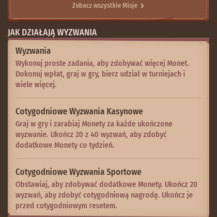
Zobacz wszystkie Misje
JAK DZIAŁAJĄ WYZWANIA
Wyzwania
Wykonuj proste zadania, aby zdobywać więcej Monet.
Dokonuj wpłat, graj w gry, bierz udział w turniejach i
wiele więcej.
Cotygodniowe Wyzwania Kasynowe
Graj w gry i zarabiaj Monety za każde ukończone
wyzwanie. Ukończ 20 z 40 wyzwań, aby zdobyć
dodatkowe Monety co tydzień.
Cotygodniowe Wyzwania Sportowe
Obstawiaj, aby zdobywać dodatkowe Monety. Ukończ 20
wyzwań, aby zdobyć cotygodniową nagrodę. Ukończ je
przed cotygodniowym resetem.