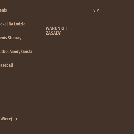
enis
VIP
okej Na Lodzie
WARUNKI I
ZASADY
enis Stołowy
utbol Amerykański
aseball
Więcej