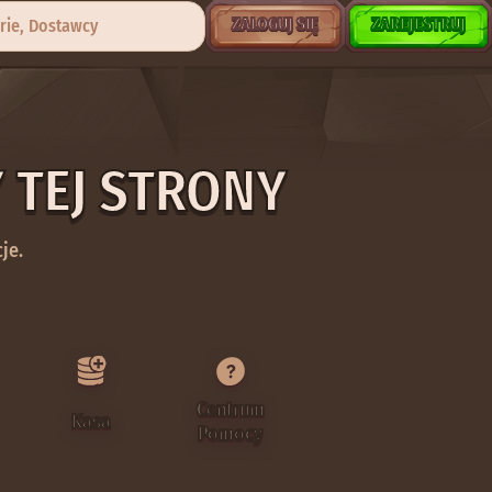
ZALOGUJ SIĘ
ZAREJESTRUJ
rie, Dostawcy
 TEJ STRONY
je.
Centrum
Kasa
Pomocy