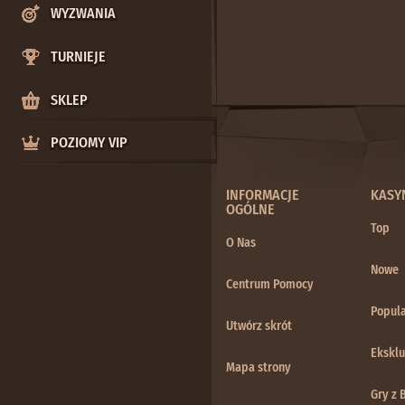
WYZWANIA
TURNIEJE
SKLEP
POZIOMY VIP
INFORMACJE
KASY
OGÓLNE
Top
O Nas
Nowe
Centrum Pomocy
Popul
Utwórz skrót
Ekskl
Mapa strony
Gry z