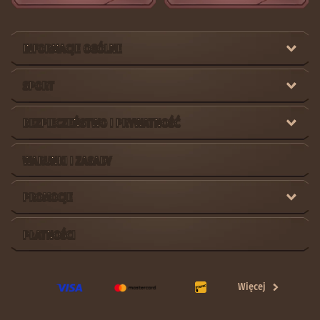
INFORMACJE OGÓLNE
SPORT
BEZPIECZEŃSTWO I PRYWATNOŚĆ
WARUNKI I ZASADY
PROMOCJE
PŁATNOŚCI
Więcej