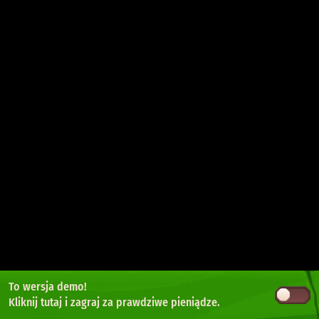
To wersja demo!
Kliknij tutaj
i zagraj za prawdziwe pieniądze.