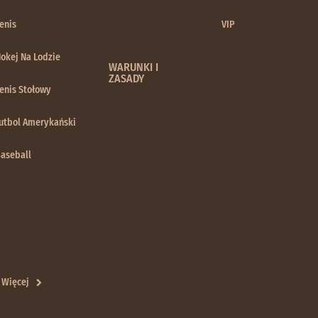
enis
VIP
okej Na Lodzie
WARUNKI I
ZASADY
enis Stołowy
utbol Amerykański
aseball
Więcej