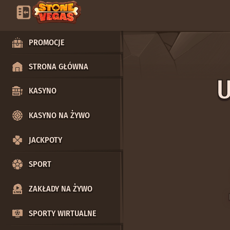
PROMOCJE
STRONA GŁÓWNA
U
KASYNO
KASYNO NA ŻYWO
JACKPOTY
SPORT
ZAKŁADY NA ŻYWO
SPORTY WIRTUALNE