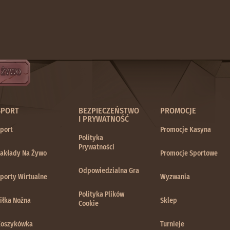
A ŻYWO
SPORT
BEZPIECZEŃSTWO
PROMOCJE
I PRYWATNOŚĆ
port
Promocje Kasyna
Polityka
Prywatności
akłady Na Żywo
Promocje Sportowe
Odpowiedzialna Gra
porty Wirtualne
Wyzwania
Polityka Plików
iłka Nożna
Sklep
Cookie
oszykówka
Turnieje