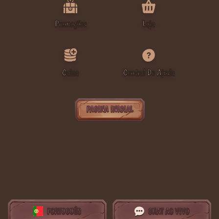
Promoções
Loja
Caixa
Central De Ajuda
PAGINA INICIAL
PORTUGUÊS
CHAT AO VIVO