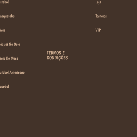
utebol
Loja
asquetebol
Torneios
énis
VIP
óquei No Gelo
TERMOS E
CONDIÇÕES
énis De Mesa
utebol Americano
asebol