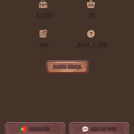
Promoções
Loja
Caixa
Central De Ajuda
PAGINA INICIAL
PORTUGUÊS
CHAT AO VIVO