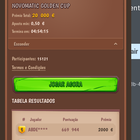
CASINO
NOVOMATIC GOLDEN CUP
20 000 €
Prémio Total:
0,50 €
Aposta mín:
04:54:15
Termina em:
Esconder
Participantes:
15121
Termos e Condições
JOGAR AGORA
TABELA RESULTADOS
#
Jogador
Pontuação
Prémio
1
ABDE****
669 944
2000 €