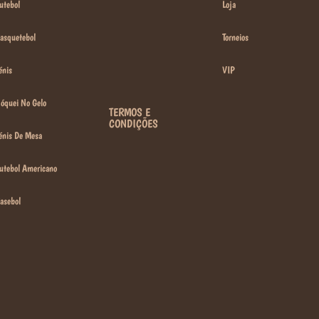
utebol
Loja
asquetebol
Torneios
énis
VIP
óquei No Gelo
TERMOS E
CONDIÇÕES
énis De Mesa
utebol Americano
asebol