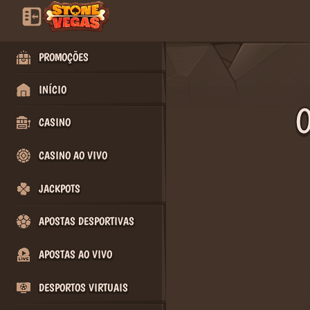
PROMOÇÕES
INÍCIO
CASINO
CASINO AO VIVO
JACKPOTS
APOSTAS DESPORTIVAS
APOSTAS AO VIVO
DESPORTOS VIRTUAIS