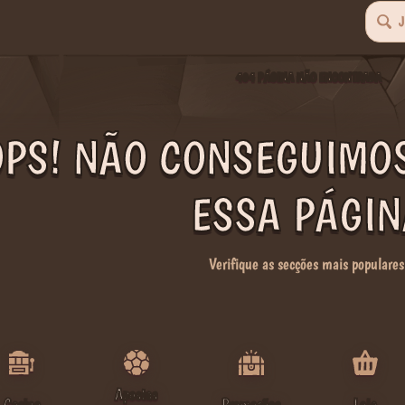
J
404 PÁGINA NÃO ENCONTRADA
OPS! NÃO CONSEGUIMO
ESSA PÁGIN
Verifique as secções mais populares
Apostas
Casino
Promoções
Loja