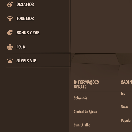
DESAFIOS
TORNEIOS
BONUS CRAB
LOJA
NÍVEIS VIP
INFORMAÇÕES
CASI
GERAIS
Top
Sobre nós
Novo
Central de Ajuda
Popular
Criar Atalho