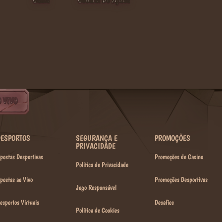
 VIVO
DESPORTOS
SEGURANÇA E
PROMOÇÕES
PRIVACIDADE
postas Desportivas
Promoções de Casino
Política de Privacidade
postas ao Vivo
Promoções Desportivas
Jogo Responsável
esportos Virtuais
Desafios
Política de Cookies