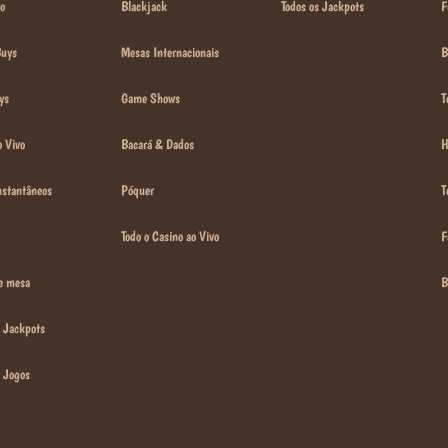
o
Blackjack
Todos os Jackpots
F
Buys
Mesas Internacionais
B
ys
Game Shows
T
o Vivo
Bacará & Dados
H
nstantâneos
Póquer
T
Todo o Casino ao Vivo
F
e mesa
B
s Jackpots
s Jogos