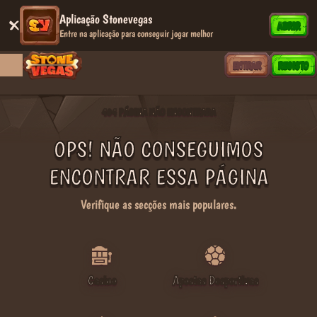
Aplicação Stonevegas
ABRIR
Entre na aplicação para conseguir jogar melhor
ENTRAR
REGISTO
404 PÁGINA NÃO ENCONTRADA
OPS! NÃO CONSEGUIMOS
ENCONTRAR ESSA PÁGINA
Verifique as secções mais populares.
Casino
Apostas Desportivas