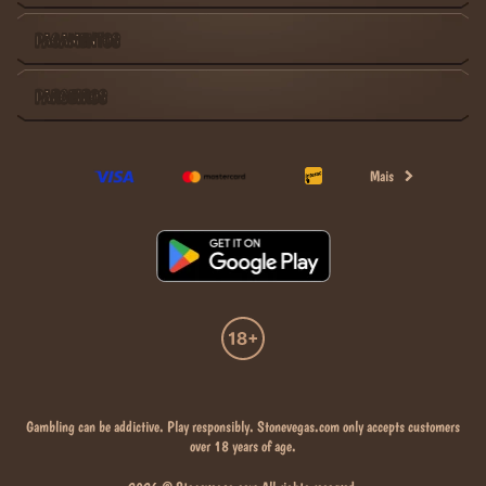
PAGAMENTOS
PARCEIROS
Mais
Gambling can be addictive. Play responsibly. Stonevegas.com only accepts customers
over 18 years of age.