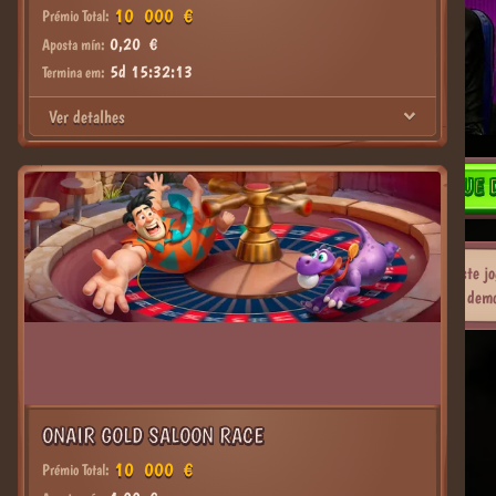
10 000 €
Prémio Total:
0,20 €
Aposta mín:
5d 15:32:13
Termina em:
Ver detalhes
JOGUE 
Infelizmente, este j
demo
CASINO
ONAIR GOLD SALOON RACE
10 000 €
Prémio Total: