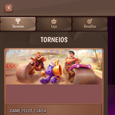
Torneios
Loja
Desafios
TORNEIOS
CASINO
GAME2SLOT CLASH