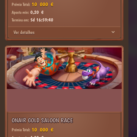
10 000 €
Prémio Total:
0,20 €
Aposta mín:
5d 16:59:40
Termina em:
Ver detalhes
CASINO
ONAIR GOLD SALOON RACE
10 000 €
Prémio Total: