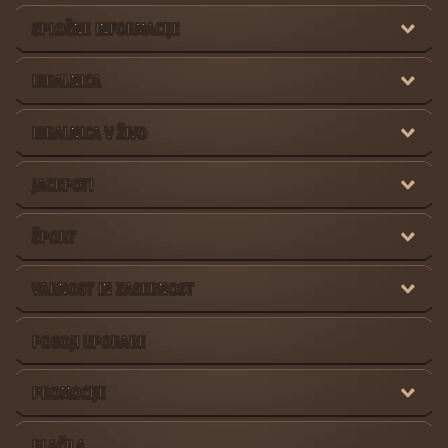
SPLOŠNE INFORMACIJE
IGRALNICA
IGRALNICA V ŽIVO
JACKPOTI
ŠPORT
VARNOST IN ZASEBNOST
POGOJI UPORABE
PROMOCIJE
PLAČILA