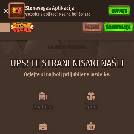
Stonevegas Aplikacija
ODPRITE
Vstopite v aplikacijo za najboljšo igro
PRIJAVA
REGISTRACIJA
404 STRAN NI NAJDENA
UPS! TE STRANI NISMO NAŠLI
Oglejte si najbolj priljubljene razdelke.
Igralnica
Šport