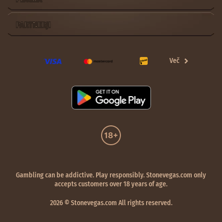
PARTNERJI
Več
Gambling can be addictive. Play responsibly. Stonevegas.com only
accepts customers over 18 years of age.
2026 © Stonevegas.com All rights reserved.