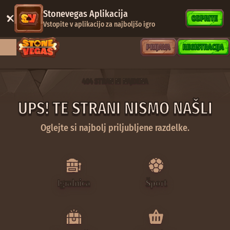
Stonevegas Aplikacija
ODPRITE
Vstopite v aplikacijo za najboljšo igro
PRIJAVA
REGISTRACIJA
404 STRAN NI NAJDENA
UPS! TE STRANI NISMO NAŠLI
Oglejte si najbolj priljubljene razdelke.
Igralnica
Šport