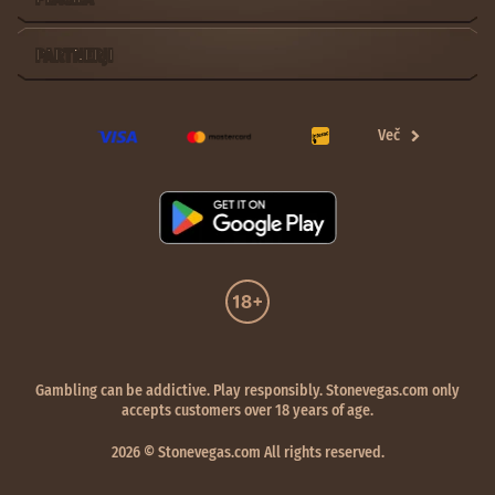
PARTNERJI
Več
Gambling can be addictive. Play responsibly. Stonevegas.com only
accepts customers over 18 years of age.
2026 © Stonevegas.com All rights reserved.