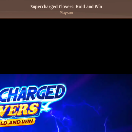
Supercharged Clovers: Hold and Win
Playson