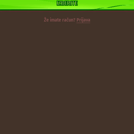
IZBERITE
Že imate račun?
Prijava