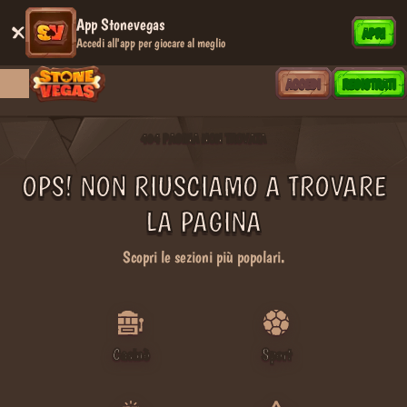
App Stonevegas
APRI
Accedi all'app per giocare al meglio
ACCEDI
REGISTRATI
404 PAGINA NON TROVATA
OPS! NON RIUSCIAMO A TROVARE
LA PAGINA
Scopri le sezioni più popolari.
Casinò
Sport