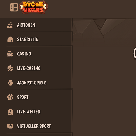
AKTIONEN
STARTSEITE
CASINO
LIVE-CASINO
JACKPOT-SPIELE
SPORT
LIVE-WETTEN
VIRTUELLER SPORT