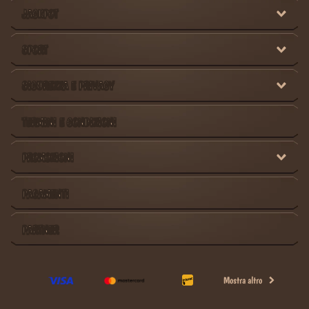
JACKPOT
SPORT
SICUREZZA E PRIVACY
TERMINI E CONDIZIONI
PROMOZIONI
PAGAMENTI
PARTNER
Mostra altro