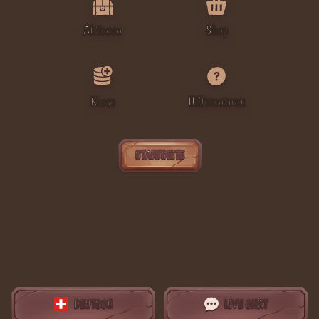
Aktionen
Shop
Kasse
Hilfezentrum
STARTSEITE
DEUTSCH
LIVE CHAT