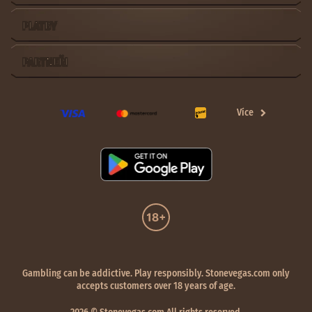
PLATBY
PARTNEŘI
Více
Gambling can be addictive. Play responsibly. Stonevegas.com only
accepts customers over 18 years of age.