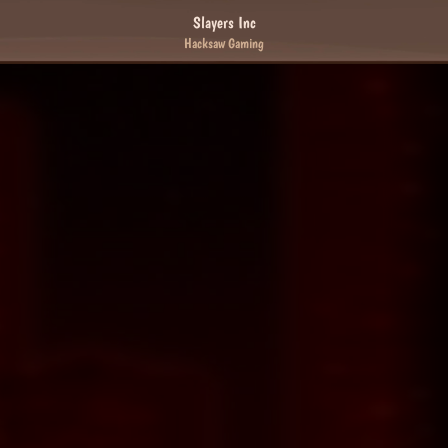
Slayers Inc
Hacksaw Gaming