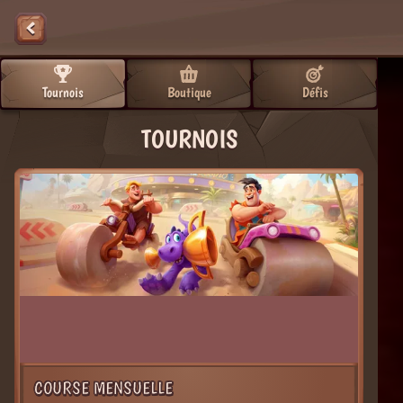
Tournois
Boutique
Défis
TOURNOIS
CASINO
COURSE MENSUELLE