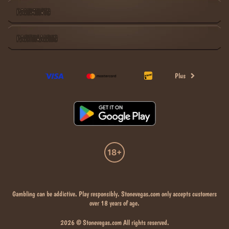
PAIEMENTS
PARTENAIRES
Plus
Gambling can be addictive. Play responsibly. Stonevegas.com only accepts customers
over 18 years of age.
2026 © Stonevegas.com All rights reserved.