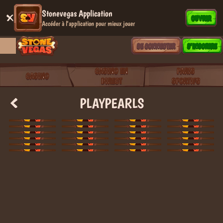
Stonevegas Application
OUVRIR
Accéder à l'application pour mieux jouer
SE CONNECTER
S'INSCRIRE
CASINO EN
PARIS
CASINO
DIRECT
SPORTIFS
PLAYPEARLS