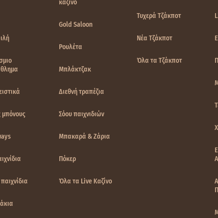
καζίνο
Τυχερά Τζάκποτ
L
Gold Saloon
ιλή
Νέα Τζάκποτ
Ε
Ρουλέτα
σμιο
Όλα τα Τζάκποτ
θλημα
Μπλάκτζακ
ειστικά
Διεθνή τραπέζια
Τ
ς μπόνους
Σόου παιχνιδιών
Χ
ays
Μπακαρά & Ζάρια
Ε
αιχνίδια
Πόκερ
Α
παιχνίδια
Όλα τα Live Καζίνο
Α
άκια
Μ