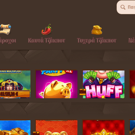
Παι
άροχοι
Καυτά Τζάκποτ
Τυχερά Τζάκποτ
Νέ
Nέο
82.125,28 €
Nέο