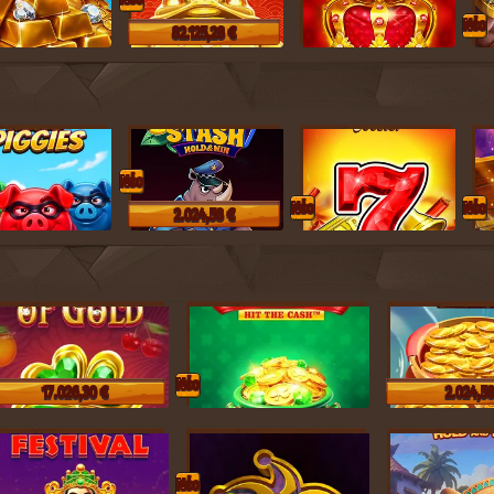
Nέο
82.125,28 €
Nέο
Nέο
Nέο
2.024,58 €
Nέο
17.026,30 €
2.024,5
Nέο