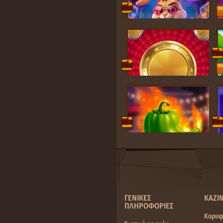
Nέο
Nέο
Nέο
Nέο
Nέο
ΓΕΝΙΚΈΣ
ΚΑΖΊ
ΠΛΗΡΟΦΟΡΊΕΣ
Κορυφ