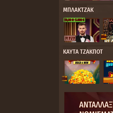
ΜΠΛΆΚΤΖΑΚ
50,00 €
- 5.000 €
Nέο
7 / 7
ΚΑΥΤΆ ΤΖΆΚΠΟΤ
Nέο
ΑΝΤΑΛΛΆΞ