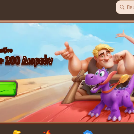
Παι
αζίνο
+ 200 Δωρεάν