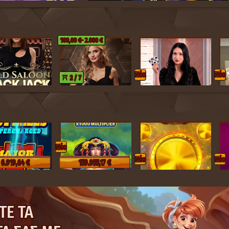
5
12
1
19
100,00 €
- 2.000 €
Nέο
Nέο
2 / 7
Nέο
Nέο
Nέο
6.919,64 €
159.955,17 €
ΤΕ ΤΑ