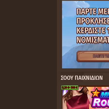
26
9
5
29
9
17
19
16
26
14
23
14
11
35
ΠΆΡΤΕ ΜΈ
ΠΡΟΚΛΉΣΕ
ΚΕΡΔΊΣΤΕ 
ΝΟΜΊΣΜΑΤ
ΠΑΙΞΤΕ Τ
ΣΌΟΥ ΠΑΙΧΝΙΔΙΏΝ
0,20 €
- 500 €