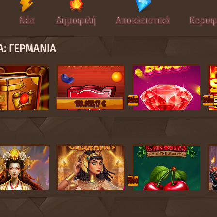
Νέα
Δημοφιλή
Αποκλειστικά
Κορυφα
Α: ΓΕΡΜΑΝΊΑ
Nέο
Nέο
159.955,17 €
Nέο