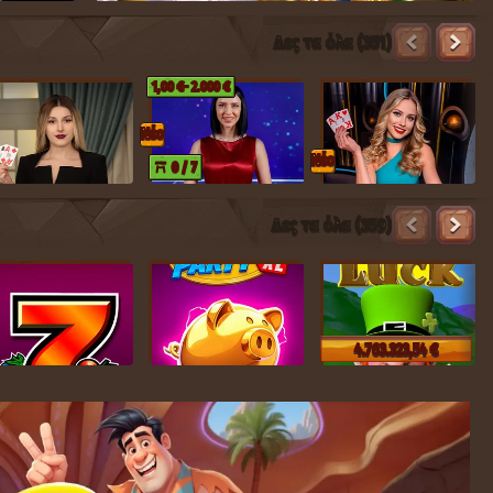
Δες τα όλα (351)
1,00 €
- 2.000 €
Nέο
Nέο
0 / 7
Δες τα όλα (359)
4.763.323,54 €