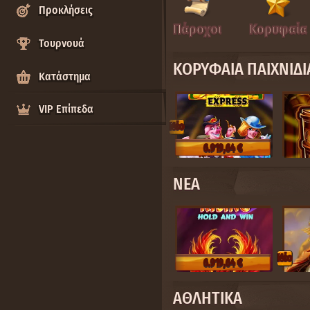
Προκλήσεις
Πάροχοι
Κορυφαία
Τουρνουά
ΚΟΡΥΦΑΊΑ ΠΑΙΧΝΊΔΙ
Κατάστημα
VIP Επίπεδα
Nέο
6.919,64 €
ΝΈΑ
Nέο
6.919,64 €
ΑΘΛΗΤΙΚΆ