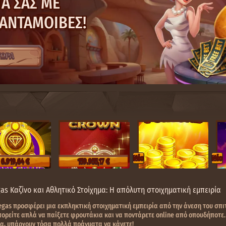
Ά ΣΑΣ ΜΕ
 ΑΝΤΑΜΟΙΒΈΣ!
ΤΩΡΑ
Nέο
Nέο
6.919,64 €
159.955,17 €
as Καζίνο και Αθλητικό Στοίχημα: Η απόλυτη στοιχηματική εμπειρία
egas προσφέρει μια εκπληκτική στοιχηματική εμπειρία από την άνεση του σπιτ
πορείτε απλά να παίξετε φρουτάκια και να ποντάρετε online από οπουδήποτε.
α, υπάρχουν τόσα πολλά πράγματα να κάνετε!