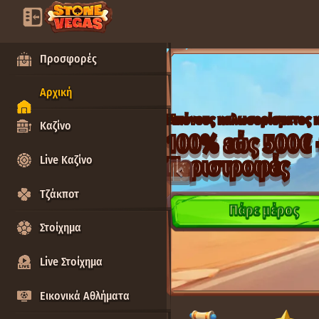
Προσφορές
Αρχική
Μπόνους καλωσορίσματος κ
Καζίνο
100% εώς 500€
Περιστροφές
Live Καζίνο
Τζάκποτ
Πάρε μέρος
Στοίχημα
Live Στοίχημα
Εικονικά Αθλήματα