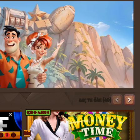
3
19
Δες τα όλα (40)
0,10 €
- 4.600 €
Nέο
17
3
22