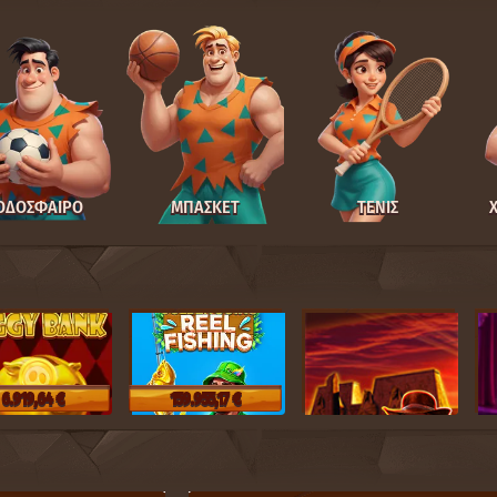
ΟΔΌΣΦΑΙΡΟ
ΜΠΆΣΚΕΤ
ΤΕΝΙΣ
6.919,64 €
159.955,17 €