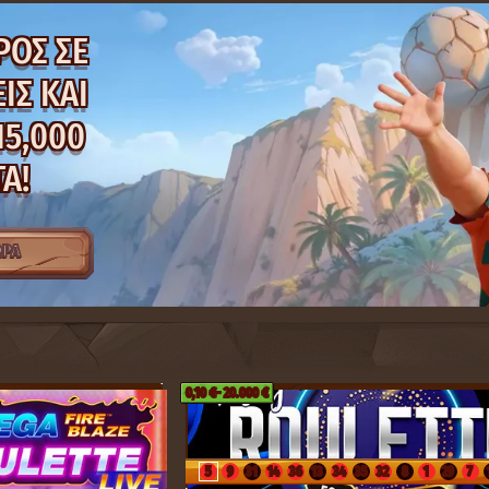
35
13
12
24
1
16
26
6
1
29
7
17
1
33
16
30
21
6
18
11
22
5
12
1
ΡΟΣ ΣΕ
ΙΣ ΚΑΙ
15,000
Α!
ΩΡΑ
0,10 €
- 20.000 €
5
9
31
14
36
13
34
35
32
8
1
29
7