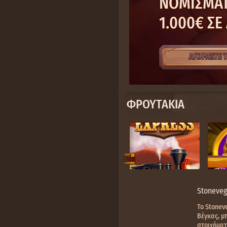
ΝΟΜΊΣΜΑΤ
1.000€ ΣΕ
ΑΓΟΡΑΣΤΕ 
ΦΡΟΥΤΆΚΙΑ
Nέο
Stoneveg
Το Stonev
Βέγκας, μ
στοιχήματ