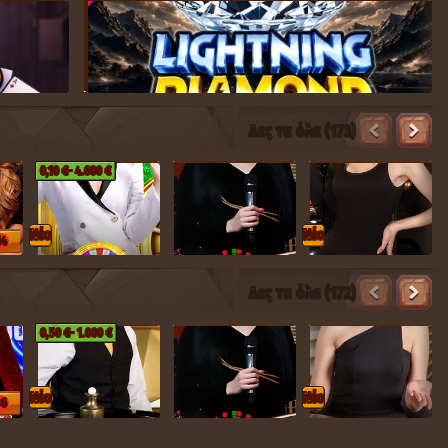
Δες τα όλα (173)
0,10 €
- 4.600 €
Nέο
Nέο
14
20
12
Δες τα όλα (172)
16
0,50 €
- 1.000 €
Nέο
Nέο
36
8