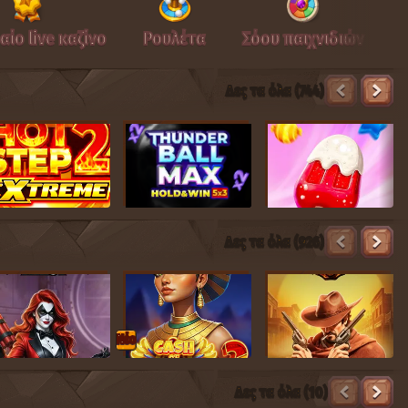
ίο live καζίνο
Ρουλέτα
Σόου παιχνιδιών
Δες τα όλα (744)
Δες τα όλα (926)
Nέο
Δες τα όλα (10)