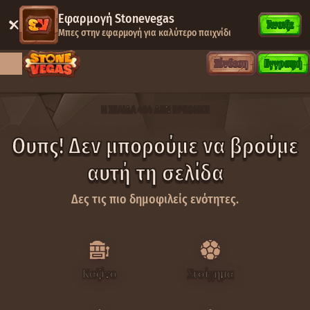
Εφαρμογή Stonevegas
Άνοιξε
Μπες στην εφαρμογή για καλύτερο παιχνίδι
Σύνδεση
Εγγραφή
Η ΣΕΛΊΔΑ 404 ΔΕΝ ΒΡΈΘΗΚΕ
Ουπς! Δεν μπορούμε να βρούμε
αυτή τη σελίδα
Δες τις πιο δημοφιλείς ενότητες.
Καζίνο
Στοίχημα