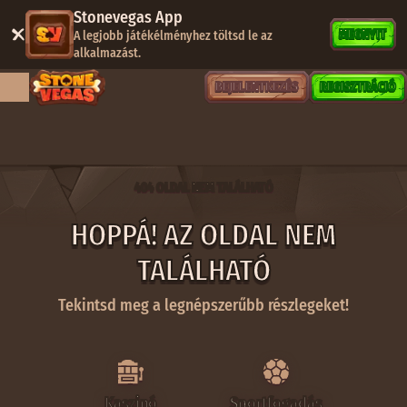
Stonevegas App
MEGNYIT
A legjobb játékélményhez töltsd le az
alkalmazást.
BEJELENTKEZÉS
REGISZTRÁCIÓ
404 OLDAL NEM TALÁLHATÓ
HOPPÁ! AZ OLDAL NEM
TALÁLHATÓ
Tekintsd meg a legnépszerűbb részlegeket!
Kaszinó
Sportfogadás