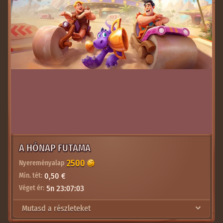
KASZINÓ
A HÓNAP FUTAMA
2500
Nyereményalap
0,50 €
Min. tét:
5n 23:07:03
Véget ér:
Mutasd a részleteket