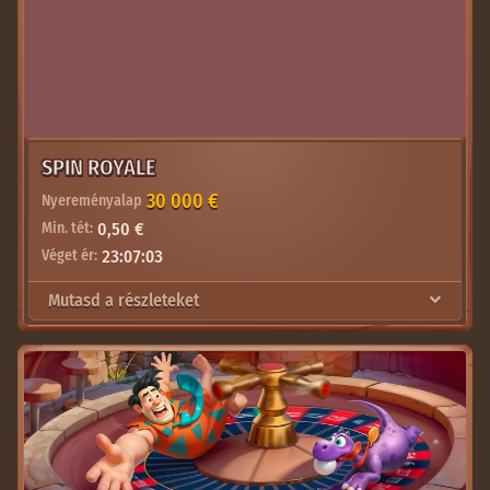
KASZINÓ
SPIN ROYALE
30 000 €
Nyereményalap
0,50 €
Min. tét:
23:07:03
Véget ér:
Mutasd a részleteket