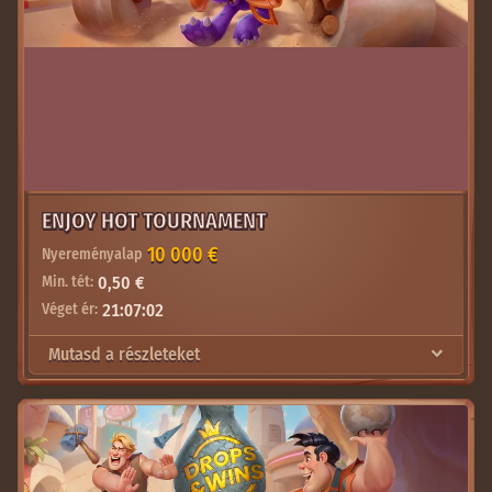
KASZINÓ
ENJOY HOT TOURNAMENT
10 000 €
Nyereményalap
0,50 €
Min. tét:
21:07:02
Véget ér:
Mutasd a részleteket