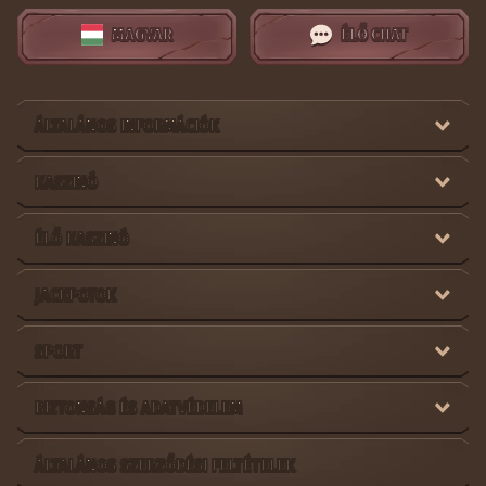
MAGYAR
ÉLŐ CHAT
ÁLTALÁNOS INFORMÁCIÓK
KASZINÓ
ÉLŐ KASZINÓ
JACKPOTOK
SPORT
BIZTONSÁG ÉS ADATVÉDELEM
ÁLTALÁNOS SZERZŐDÉSI FELTÉTELEK