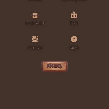
Promóciók
Bolt
Pénztár
Súgó
FŐOLDAL