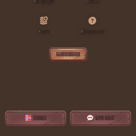
Kampanjer
Butikk
Kasse
Hjelpesenter
HJEMMESIDE
NORSK
LIVE CHAT