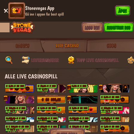
Stonevegas App
ÅPEN
Gå inn i appen for best spill
LOGG INN
REGISTRER DEG
CASINO
LIVE CASINO
ODDS
LEVERANDØRER
TOPP LIVE CASINOSPILL
ALLE LIVE CASINOSPILL
€ 0,10
- € 20 000
€ 50,00
- € 5 000
€ 0,10
- € 4 600
NY
NY
19
6
23
11
4 / 7
13
12
0
34
€ 0,10
- € 20 000
NY
NY
€ 60 033,65
1
14
33
31
22
34
30
32
29
19
5
24
€ 100,00
- € 5 000
€ 0,10
- € 20 000
€ 0,10
- € 20 000
€ 500,00
- € 10 000
3
32
32
5
17
25
3
0
17
33
34
27
2 / 7
1 / 7
34
29
29
22
31
3
9
36
29
2
10
19
2
24
1
11
€ 250,00
- € 5 000
€ 100,00
- € 5 000
€ 100,00
- € 5 000
€ 50,00
- € 5 000
0 / 7
3 / 7
4 / 7
5 / 7
33
0
32
7
19
18
2
34
20
0
4
9
24
13
15
16
€ 1 000,00
- € 20 000
€ 250,00
- € 5 000
€ 100,00
- € 5 000
€ 1,00
- € 50 000
2
27
12
8
0 / 7
2 / 7
2 / 7
29
18
17
31
12
33
3
8