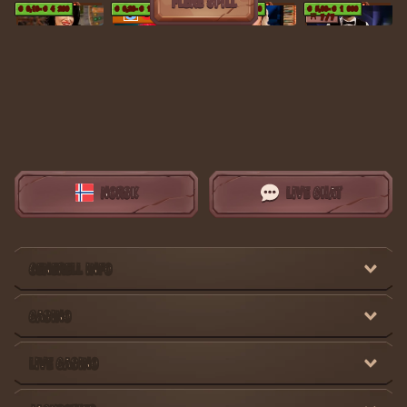
FLERE SPILL
26
3
15
15
19
13
35
26
29
12
2
24
€ 0,10
- € 4 200
€ 0,20
- € 10 000
€ 5,00
- € 1 000
€ 5,00
- € 1 000
P
B
P
P
7 / 7
7 / 7
16
2
8
27
T
P
B
T
31
17
31
13
P
T
P
B
4
11
26
9
P
B
P
P
P
B
B
T
B
NORSK
LIVE CHAT
GENERELL INFO
CASINO
LIVE CASINO