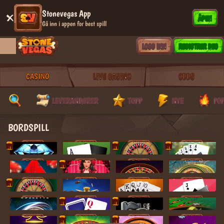
Stonevegas App
ÅPEN
Gå inn i appen for best spill
LOGG INN
REGISTRER DEG
CASINO
LIVE CASINO
ODDS
LEVERANDØRER
TOPP
NYE
PO
BORDSPILL
NY
NY
NY
NY
NY
NY
NY
NY
NY