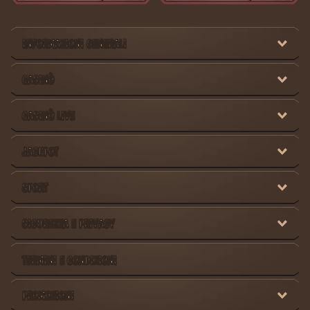
INFORMAZIONI GENERALI
CASINÒ
CASINÒ LIVE
JACKPOT
SPORT
SICUREZZA E PRIVACY
TERMINI E CONDIZIONI
PROMOZIONI