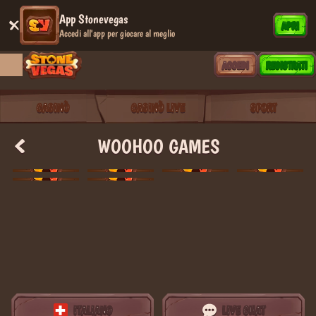
App Stonevegas
APRI
Accedi all'app per giocare al meglio
ACCEDI
REGISTRATI
CASINÒ
CASINÒ LIVE
SPORT
WOOHOO GAMES
ITALIANO
LIVE CHAT