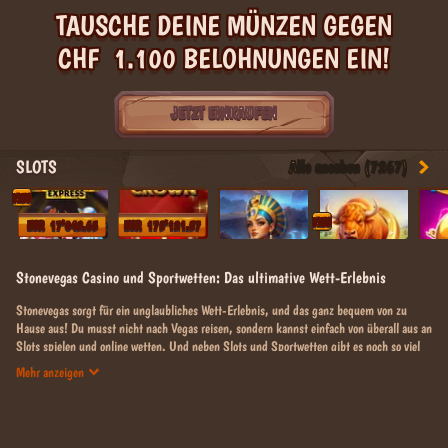
TAUSCHE DEINE MÜNZEN GEGEN
CHF 1.100 BELOHNUNGEN EIN!
JETZT EINKAUFEN
SLOTS
Alle ansehen (7267)
NEU
NEU
EUR 17’042.65
EUR 175’121.57
Stonevegas Casino und Sportwetten: Das ultimative Wett-Erlebnis
Stonevegas sorgt für ein unglaubliches Wett-Erlebnis, und das ganz bequem von zu
Hause aus! Du musst nicht nach Vegas reisen, sondern kannst einfach von überall aus an
Slots spielen und online wetten. Und neben Slots und Sportwetten gibt es noch so viel
mehr zu tun!
Mehr anzeigen
Wenn du gerne Casinospiele spielst, mach dich auf eine wilde Fahrt gefasst. Stonevegas
bietet eine riesige Spielbibliothek mit Hunderten von Spielen, die es zu entdecken gilt.
Drehe deine Lieblingsslots, spiele Jackpot-Spiele oder nimm am Live-Action-Spaß teil.