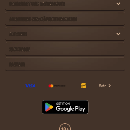
SICHERHEIT UND DATENSCHUTZ
Casino ist in drei Hauptkategorien aufgeteilt: Casino, Jackpots und Live Casino, sodass
du ganz einfach auf die Art von Spiel zugreifen kannst, die du spielen möchtest.
Stonevegas Slots:
ALLGEMEINE GESCHÄFTSBEDINGUNGEN
Video Slots
– Spiele moderne Slots mit verschiedenen Themen, Mechaniken, Walzen
und mehr.
AKTIONEN
Sofortspiele
– Diese Spiele bieten in kürzerer Zeit genauso viel Spaß.
Megaways Slots
– Genieße dynamische Walzenmechaniken mit Tausenden von
ZAHLUNGEN
Gewinnmöglichkeiten.
Bonus Buy Slots
– Springe mit einem Kauf im Spiel direkt in die Bonusrunden.
Stonevegas-Jackpot-Kategorien:
PARTNER
Tägliche Jackpots
– In dieser Kategorie findest du unsere täglichen Empfehlungen.
Heiße Jackpots
– Hier findest du Jackpots, die bald fallen oder eine
beeindruckende Summe erreicht haben.
Mehr
Neue Jackpots
– Entdecke alle kürzlich hinzugefügten Jackpot-Spiele in dieser
Kategorie.
Live Casino
Wir wissen, dass es nicht besonders aufregend ist, alleine zu spielen. In ihrem Live
Casino kannst du jedoch mit anderen Spielern Live Spiele spielen. Live Spiele finden in
Echtzeit statt und sind per Live Stream mit echten Dealern oder Moderatoren verfügbar.