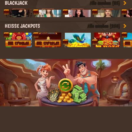
BLACKJACK
Alle ansehen (85)
NEU
NEU
NEU
NEU
NEU
HEISSE JACKPOTS
Alle ansehen (250)
NEU
NEU
NEU
NEU
NEU
EUR 17’042.65
EUR 175’121.57
EUR 