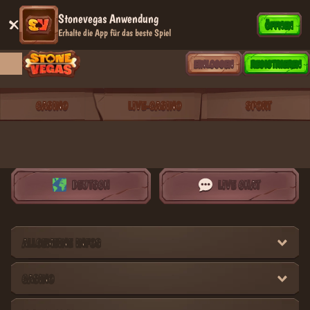
Stonevegas Anwendung
ÖFFNEN
Erhalte die App für das beste Spiel
EINLOGGEN
REGISTRIEREN
CASINO
LIVE-CASINO
SPORT
DEUTSCH
LIVE CHAT
ALLGEMEINE INFOS
CASINO