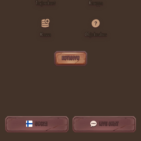
Tarjoukset
Kauppa
Kassa
Ohjekeskus
KOTISIVU
SUOMI
LIVE CHAT