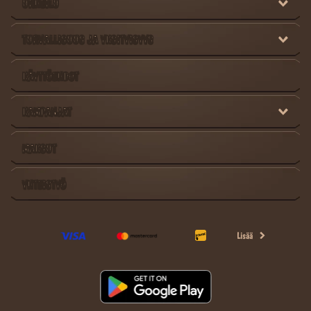
URHEILU
TURVALLISUUS JA YKSITYISYYS
KÄYTTÖEHDOT
KAMPANJAT
MAKSUT
YHTEISTYÖ
Lisää