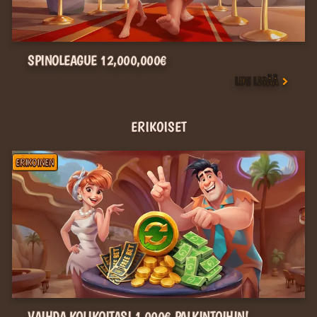
SPINOLEAGUE 12,000,000€
LUE LISÄÄ
ERIKOISET
ERIKOINEN
VAIHDA KOLIKOITASI 1,000€ PALKINTOIHIN!