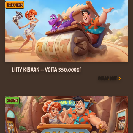
ERIKOINEN
LIITY KISAAN – VOITA 350,000€!
PELAA NYT
CASINO