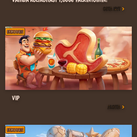
OSTA NYT
ERIKOINEN
VIP
ALOITA
ERIKOINEN