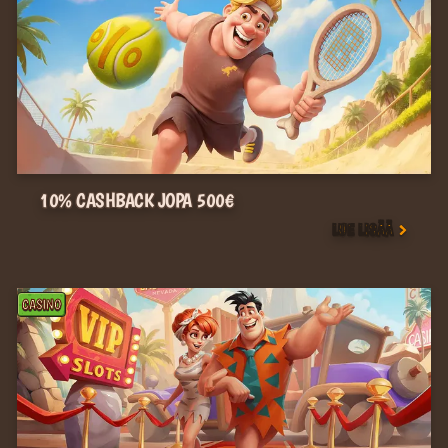
10% CASHBACK JOPA 500€
LUE LISÄÄ
CASINO