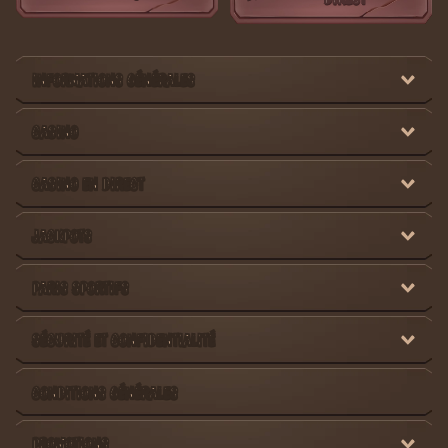
INFORMATIONS GÉNÉRALES
CASINO
CASINO EN DIRECT
JACKPOTS
PARIS SPORTIFS
SÉCURITÉ ET CONFIDENTIALITÉ
CONDITIONS GÉNÉRALES
PROMOTIONS