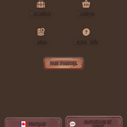
Promotions
Boutique
Caisse
Centre D'aide
PAGE D'ACCUEIL
CLAVARDAGE EN
FRANÇAIS
DIRECT